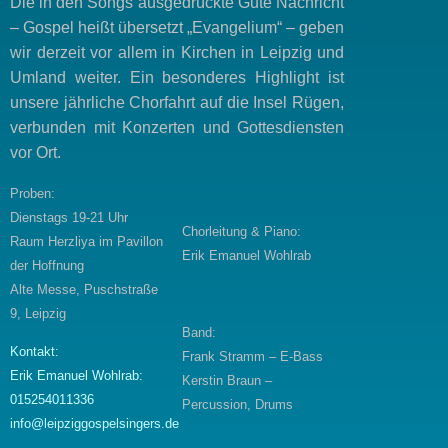
Die in den Songs ausgedrückte Gute Nachricht
– Gospel heißt übersetzt „Evangelium“ – geben
wir derzeit vor allem in Kirchen in Leipzig und
Umland weiter. Ein besonderes Highlight ist
unsere jährliche Chorfahrt auf die Insel Rügen,
verbunden mit Konzerten und Gottesdiensten
vor Ort.
Proben:
Dienstags 19-21 Uhr
Chorleitung & Piano:
Raum Herzliya im Pavillon
Erik Emanuel Wohlrab
der Hoffnung
Alte Messe, Puschstraße
9, Leipzig
Band:
Kontakt:
Frank Stramm – E-Bass
Erik Emanuel Wohlrab:
Kerstin Braun –
015254011336
Percussion, Drums
info@leipziggospelsingers.de